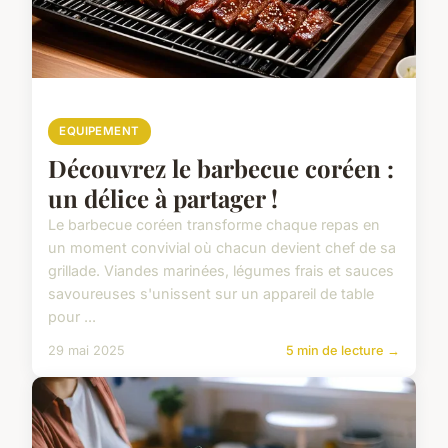
EQUIPEMENT
Découvrez le barbecue coréen :
un délice à partager !
Le barbecue coréen transforme chaque repas en
un moment convivial où chacun devient chef de sa
grillade. Viandes marinées, légumes frais et sauces
savoureuses s'unissent sur un appareil de table
pour ...
29 mai 2025
5 min de lecture →