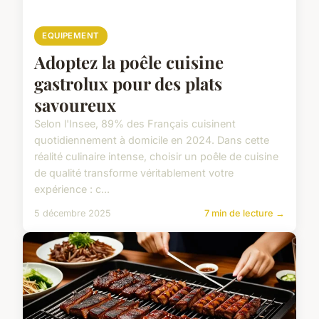
EQUIPEMENT
Adoptez la poêle cuisine
gastrolux pour des plats
savoureux
Selon l'Insee, 89% des Français cuisinent
quotidiennement à domicile en 2024. Dans cette
réalité culinaire intense, choisir un poêle de cuisine
de qualité transforme véritablement votre
expérience : c...
5 décembre 2025
7 min de lecture →