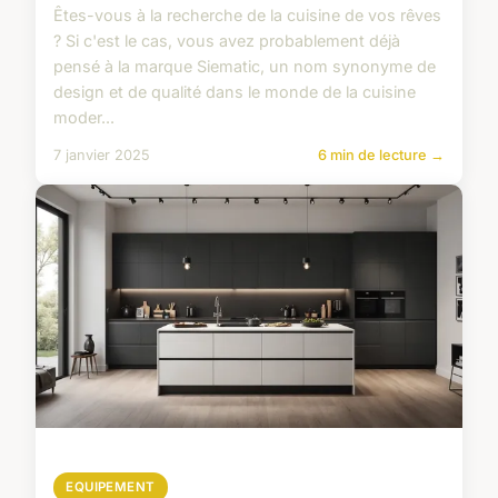
Êtes-vous à la recherche de la cuisine de vos rêves
? Si c'est le cas, vous avez probablement déjà
pensé à la marque Siematic, un nom synonyme de
design et de qualité dans le monde de la cuisine
moder...
7 janvier 2025
6 min de lecture →
EQUIPEMENT