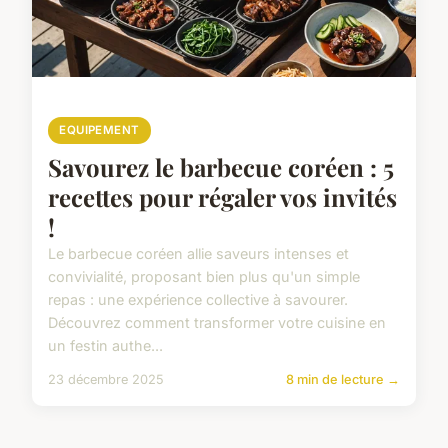
EQUIPEMENT
Savourez le barbecue coréen : 5
recettes pour régaler vos invités
!
Le barbecue coréen allie saveurs intenses et
convivialité, proposant bien plus qu'un simple
repas : une expérience collective à savourer.
Découvrez comment transformer votre cuisine en
un festin authe...
23 décembre 2025
8 min de lecture →