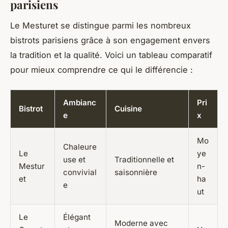
parisiens
Le Mesturet se distingue parmi les nombreux
bistrots parisiens grâce à son engagement envers
la tradition et la qualité. Voici un tableau comparatif
pour mieux comprendre ce qui le différencie :
Ambianc
Pri
Bistrot
Cuisine
e
x
Mo
Chaleure
Le
ye
use et
Traditionnelle et
Mestur
n-
convivial
saisonnière
et
ha
e
ut
Le
Élégant
Moderne avec