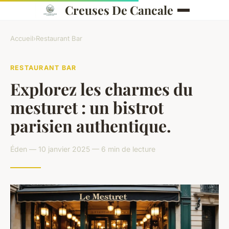
Creuses De Cancale
Accueil
›
Restaurant Bar
RESTAURANT BAR
Explorez les charmes du
mesturet : un bistrot
parisien authentique.
Éden — 10 janvier 2025 — 6 min de lecture