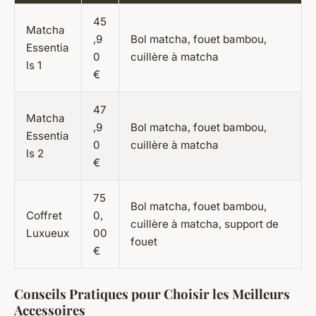
45
Matcha
,9
Bol matcha, fouet bambou,
Essentia
0
cuillère à matcha
ls 1
€
47
Matcha
,9
Bol matcha, fouet bambou,
Essentia
0
cuillère à matcha
ls 2
€
75
Bol matcha, fouet bambou,
Coffret
0,
cuillère à matcha, support de
Luxueux
00
fouet
€
Conseils Pratiques pour Choisir les Meilleurs
Accessoires